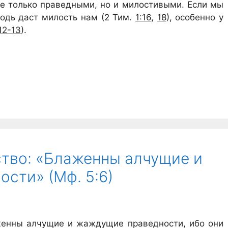
не только праведными, но и милостивыми. Если мы
одь даст милость нам (2 Тим.
1:16
,
18
), особенно у
12-13
).
тво: «Блаженны алчущие и
сти» (Мф. 5:6)
аженны алчущие и жаждущие праведности, ибо они