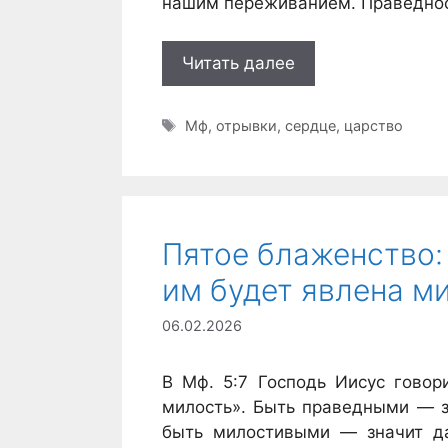
нашим переживанием. Праведност
Читать далее
Метки
Мф
,
отрывки
,
сердце
,
царство
Пятое блаженство:
им будет явлена ми
06.02.2026
В Мф. 5:7 Господь Иисус говор
милость». Быть праведными — зн
быть милостивыми — значит да