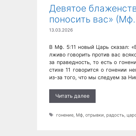
Девятое блаженств
поносить вас» (Мф. 
13.03.2026
В Мф. 5:11 новый Царь сказал: «
лживо говорить против вас всяко
за праведность, то есть о гонен
стихе 11 говорится о гонении не
из-за того, что мы следуем за Ни
Читать далее
Метки
гонение
,
Мф
,
отрывки
,
радость
,
цар