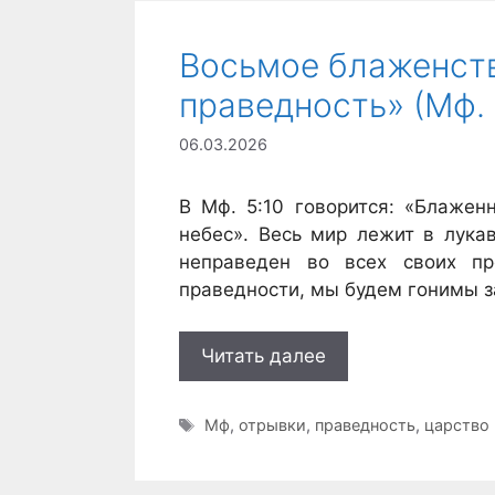
Восьмое блаженств
праведность» (Мф. 
06.03.2026
В Мф. 5:10 говорится: «Блажен
небес». Весь мир лежит в лука
неправеден во всех своих п
праведности, мы будем гонимы з
Читать далее
Метки
Мф
,
отрывки
,
праведность
,
царство