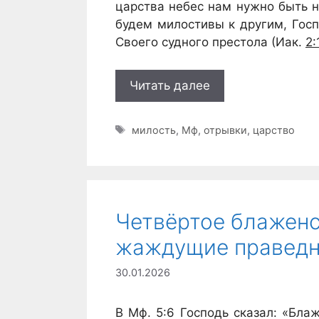
царства небес нам нужно быть 
будем милостивы к другим, Госп
Своего судного престола (Иак.
2:
Читать далее
Метки
милость
,
Мф
,
отрывки
,
царство
Четвёртое блаженс
жаждущие праведно
30.01.2026
В Мф. 5:6 Господь сказал: «Бл