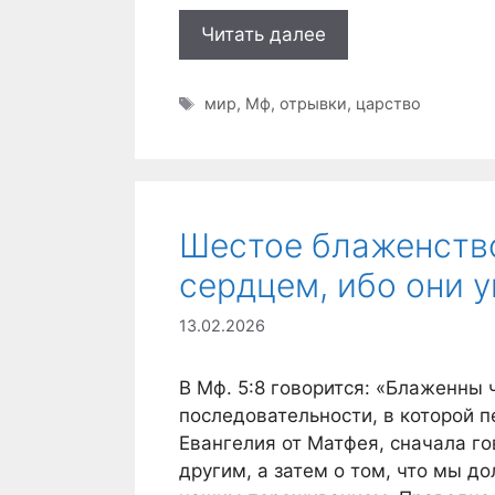
Читать далее
Метки
мир
,
Мф
,
отрывки
,
царство
Шестое блаженств
сердцем, ибо они у
13.02.2026
В Мф. 5:8 говорится: «Блаженны 
последовательности, в которой п
Евангелия от Матфея, сначала г
другим, а затем о том, что мы 