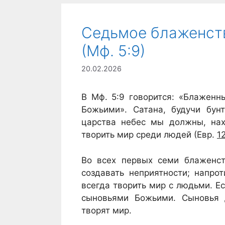
Седьмое блаженст
(Мф. 5:9)
20.02.2026
В Мф. 5:9 говорится: «Блаженн
Божьими». Сатана, будучи бун
царства небес мы должны, нах
творить мир среди людей (Евр.
1
Во всех первых семи блаженс
создавать неприятности; напр
всегда творить мир с людьми. 
сыновьями Божьими. Сыновья д
творят мир.