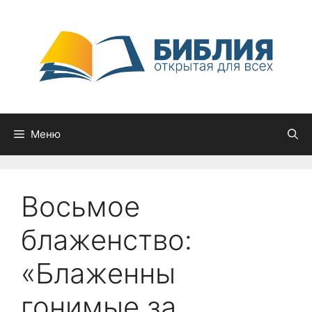
Перейти
к
содержимому
Меню
Восьмое
блаженство:
«Блаженны
гонимые за