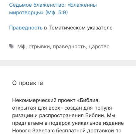
Седьмое блаженство: «Блаженны
миротворцы» (Мф. 5:9)
Праведность
в Тематическом указателе
Метки
Мф
,
отрывки
,
праведность
,
царство
О проекте
Некоммерческий проект «Библия,
открытая для всех» создан для популя­
ризации и распро­странения Библии. Мы
предлагаем в подарок уникальное издание
Нового Завета с бес­платной доставкой по