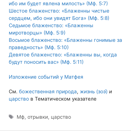
ибо им будет явлена милость» (Мф. 5:7)
Шестое блаженство: «Блаженны чистые
сердцем, ибо они увидят Бога» (Мф. 5:8)
Седьмое блаженство: «Блаженны
миротворцы» (Мф. 5:9)
Восьмое блаженство: «Блаженны гонимые за
праведность» (Мф. 5:10)
Девятое блаженство: «Блаженны вы, когда
будут поносить вас» (Мф. 5:11)
Изложение событий у Матфея
См.
божественная природа
,
жизнь (зоэ́)
и
царство
в Тематическом указателе
Метки
Мф
,
отрывки
,
царство