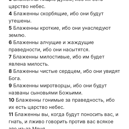
царство небес.
4
Блаженны скорбящие, ибо они будут
утешены.
5
Блаженны кроткие, ибо они унаследуют
землю.
6
Блаженны алчущие и жаждущие
праведности, ибо они насытятся.
7
Блаженны милостивые, ибо им будет
явлена милость.
8
Блаженны чистые сердцем, ибо они увидят
Бога.
9
Блаженны миротворцы, ибо они будут
названы сыновьями Божьими.
10
Блаженны гонимые за праведность, ибо
их есть царство небес.
11
Блаженны вы, когда будут поносить вас, и
гнать, и лживо говорить против вас всякое
зло из-за Меня.