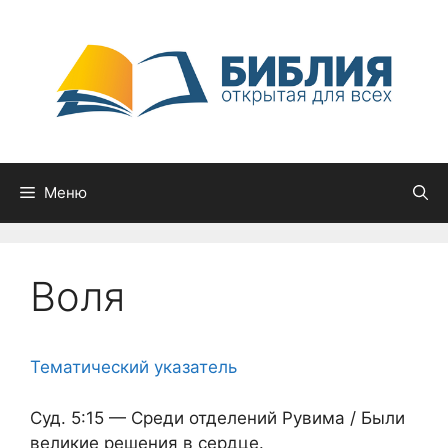
Перейти
к
содержимому
Меню
Воля
Тематический указатель
Суд. 5:15 — Среди отделений Рувима / Были
великие решения в сердце.