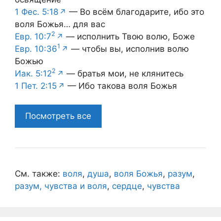
1 Фес. 5:18
— Во всём благодарите, ибо это
воля Божья… для вас
2
Евр. 10:7
— исполнить Твою волю, Боже
1
Евр. 10:36
— чтобы вы, исполнив волю
Божью
2
Иак. 5:12
— братья мои, не клянитесь
1 Пет. 2:15
— Ибо такова воля Божья
Посмотреть все
См. также:
воля
,
душа
,
воля Божья
,
разум
,
разум, чувства и воля
,
сердце
,
чувства