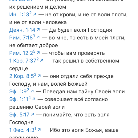
их решением и делом
2
Ин. 1:13
— не от крови, и не от воли плоти,
и не от воли человека
Деян. 1:14
— Да будет воля Господня
3
Рим. 7:18
— во мне, то есть в моей плоти,
не обитает доброе
5
Рим. 12:2
— чтобы вам проверять
2
1 Кор. 7:37
— так решил в собственном
сердце
3
2 Кор. 8:5
— они отдали себя прежде
Господу, и нам, волей Божьей
2
Эф. 1:9
— Поведав нам тайну Своей воли
4
Эф. 1:11
— совершает всё согласно
решению Своей воли
Эф. 5:17
— понимайте, что есть воля
Господня
1
1 Фес. 4:3
— Ибо это воля Божья, ваше
освящение