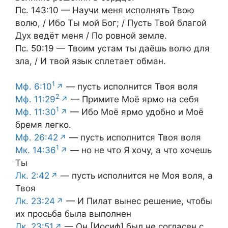
Пс. 143:10 — Научи меня исполнять Твою
волю, / Ибо Ты мой Бог; / Пусть Твой благой
Дух ведёт меня / По ровной земле.
Пс. 50:19 — Твоим устам ты даёшь волю для
зла, / И твой язык сплетает обман.
1
Мф. 6:10
— пусть исполнится Твоя воля
2
Мф. 11:29
— Примите Моё ярмо на себя
1
Мф. 11:30
— Ибо Моё ярмо удобно и Моё
бремя легко.
Мф. 26:42
— пусть исполнится Твоя воля
1
Мк. 14:36
— но не что Я хочу, а что хочешь
Ты
Лк. 2:42
— пусть исполнится не Моя воля, а
Твоя
Лк. 23:24
— И Пилат вынес решение, чтобы
их просьба была выполнен
Лк. 23:51
— Он [Иосиф] был не согласен с