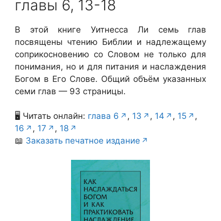
главы 6, 13-18
В этой книге Уитнесса Ли семь глав
посвящены чтению Библии и надлежащему
соприкосновению со Словом не только для
понимания, но и для питания и наслаждения
Богом в Его Слове. Общий объём указанных
семи глав — 93 страницы.
🖥️ Читать онлайн:
глава 6
,
13
,
14
,
15
,
16
,
17
,
18
📖
Заказать печатное издание