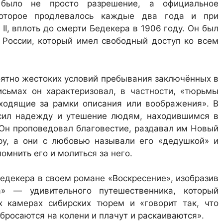
было не просто разрешение, а официальное
которое продлевалось каждые два года и при
I, вплоть до смерти Бедекера в 1906 году. Он был
России, который имел свободный доступ ко всем
оятно жестоких условий пребывания заключённых в
исьмах он характеризовал, в частности, «тюрьмы
ходящие за рамки описания или воображения». В
сил надежду и утешение людям, находившимся в
 Он проповедовал благовестие, раздавал им Новый
ру, а они с любовью называли его «дедушкой» и
омнить его и молиться за него.
Бедекера в своем романе «Воскресение», изобразив
» — удивительного путешественника, который
х камерах сибирских тюрем и «говорит так, что
бросаются на колени и плачут и раскаиваются».