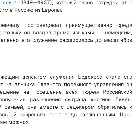
гель
(1849—1937), который тесно сотрудничал с
им в Россию из Европы.
оначалу проповедовал преимущественно среди
поскольку он владел тремя языками — немецким,
тепенно его служение расширилось до масштабов
ляющим аспектом служения Бедекера стала его
от начальника Главного тюремного управления он
решение на посещение всех тюрем Российской
олучении разрешения сыграла княгиня Ливен.
й семьёй, она вместе с Бедекером обратилась к
росьбой разрешить проповедь заключенным. Царь
яям можно».