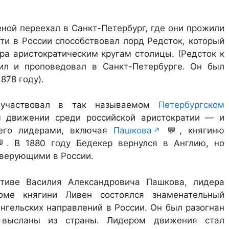
и
еной переехал в Санкт-Петербург, где они прожили
сти в России способствовал лорд Редсток, который
ра аристократическим кругам столицы. (Редсток к
л и проповедовал в Санкт-Петербурге. Он был
878 году).
 участвовал в так называемом
Петербургском
 движении среди российской аристократии — и
его лидерами, включая
Пашкова
💬
, княгиню
💬
. В 1880 году Бедекер вернулся в Англию, но
 верующими в России.
тиве Василия Александровича Пашкова, лидера
оме княгини Ливен состоялся знаменательный
нгельских направлений в России. Он был разогнан
высланы из страны. Лидером движения стал