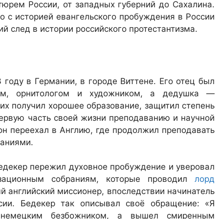
тюрем России, от западных губерний до Сахалина.
о с историей евангельского пробуждения в России
кий след в истории российского протестантизма.
 году в Германии, в городе Виттене. Его отец был
ем, орнитологом и художником, а дедушка —
их получил хорошее образование, защитил степень
первую часть своей жизни преподаванию и научной
 он переехал в Англию, где продолжил преподавать
ваниями.
 Бедекер пережил духовное пробуждение и уверовал
изационным собраниям, которые проводил
лорд
й английский миссионер, впоследствии начинатель
сии. Бедекер так описывал своё обращение: «Я
немецким безбожником, а вышел смиренным