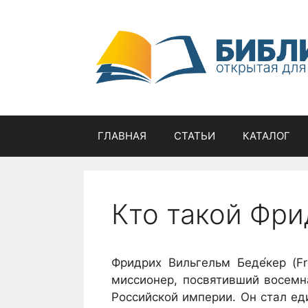
Перейти
к
содержимому
ГЛАВНАЯ
СТАТЬИ
КАТАЛОГ
Кто такой Фри
Фридрих Вильгельм Беде́кер (Fr
миссионер, посвятивший восемн
Российской империи. Он стал е