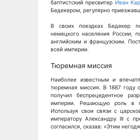
баптистский пресвитер
Иван Кар
Бедекером, регулярно приезжавш
В своих поездках Бедекер п
немецкого населения России, 
английским и французским. Пос
всей империи.
Тюремная миссия
Наиболее известным и впечат
тюремная миссия. В 1887 году 
получил беспрецедентное раз
империи. Решающую роль в п
Используя свои связи с царско
императору Александру III с п
согласился, сказав: «Этим негод