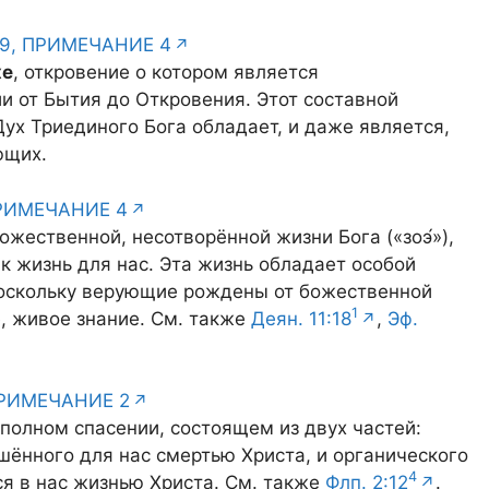
9, ПРИМЕЧАНИЕ 4
хе
, откровение о котором является
и от Бытия до Откровения. Этот составной
х Триединого Бога обладает, и даже является,
ющих.
ПРИМЕЧАНИЕ 4
ожественной, несотворённой жизни Бога («зоэ́»),
к жизнь для нас. Эта жизнь обладает особой
 Поскольку верующие рождены от божественной
1
, живое знание. См. также
Деян. 11:18
,
Эф.
ПРИМЕЧАНИЕ 2
 полном спасении, состоящем из двух частей:
шённого для нас смертью Христа, и органического
4
ся в нас жизнью Христа. См. также
Флп. 2:12
.