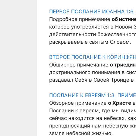
ПЕРВОЕ ПОСЛАНИЕ ИОАННА 1:6
Подробное примечание
об истин
которое употребляется в Новом З
действительности божественног
раскрываемые святым Словом.
ВТОРОЕ ПОСЛАНИЕ К КОРИНФЯНА
Обширное примечание
о триеди
доктринального понимания в сист
раздавал Себя в Своей Троице в
ПОСЛАНИЕ К ЕВРЕЯМ 1:3, ПРИМ
Обзорное примечание
о Христе
в
Послании к евреям, где мы види
сейчас находится на небесах, к
преподносящий нам небесную жиз
земле небесной жизнью.