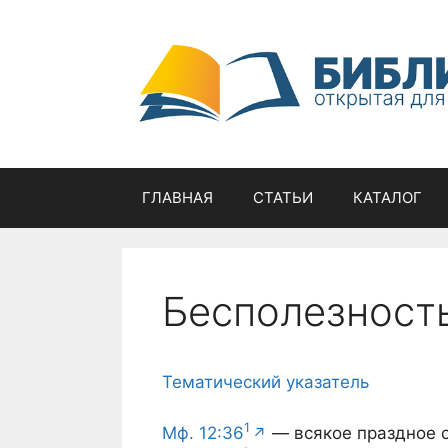
Перейти
к
содержимому
ГЛАВНАЯ
СТАТЬИ
КАТАЛОГ
Бесполезност
Тематический указатель
1
Мф. 12:36
— всякое праздное 