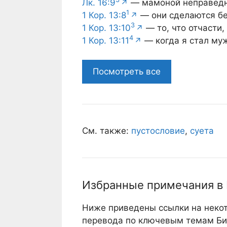
Лк. 16:9
— мамоной неправедно
1
1 Кор. 13:8
— они сделаются б
3
1 Кор. 13:10
— то, что отчасти
4
1 Кор. 13:11
— когда я стал муж
Посмотреть все
См. также:
пустословие
,
суета
Избранные примечания в
Ниже приведены ссылки на неко
перевода по ключевым темам Би