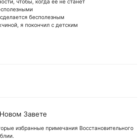
сти, чтобы, когда её не станет
есполезными
, сделается бесполезным
чиной, я покончил с детским
 Новом Завете
торые избранные примечания Восстановительного
блии.