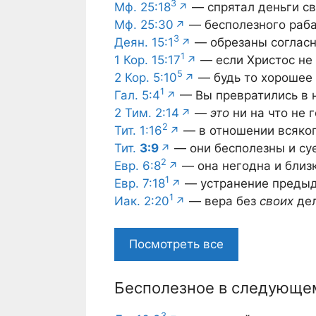
3
Мф. 25:18
— спрятал деньги св
Мф. 25:30
— бесполезного раба
3
Деян. 15:1
— обрезаны соглас
1
1 Кор. 15:17
— если Христос не 
5
2 Кор. 5:10
— будь то хорошее 
1
Гал. 5:4
— Вы превратились в 
2 Тим. 2:14
—
это
ни на что не 
2
Тит. 1:16
— в отношении всяког
Тит.
3:9
— они бесполезны и су
2
Евр. 6:8
— она негодна и близ
1
Евр. 7:18
— устранение предыд
1
Иак. 2:20
— вера без
своих
дел
Посмотреть все
Бесполезное в следующе
3