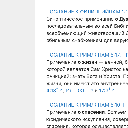
ПОСЛАНИЕ К ФИЛИППИЙЦАМ 1:1
Синоптическое примечание
о Ду
последовательным во всей Библи
всеобъемлющий животворящий Ду
обильным снабжением для веру
ПОСЛАНИЕ К РИМЛЯНАМ 5:17, 
Примечание
о жизни
— вечной, б
которой является Сам Христос ка
функцией: знать Бога и Христа.
жизни, они имеют это внутреннее
2
1
1
4:18
,
Ин. 10:11
и
17:3
.
ПОСЛАНИЕ К РИМЛЯНАМ 5:10, 
Примечание
о спасении
, Божьем
юридического искупления, совер
спасения, которое осуществляет