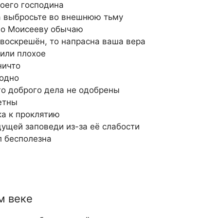
оего господина
 выбросьте во внешнюю тьму
но Моисееву обычаю
воскрешён, то напрасна ваша вера
или плохое
ничто
годно
о доброго дела не одобрены
етны
ка к проклятию
ущей заповеди из-за её слабости
 бесполезна
м веке