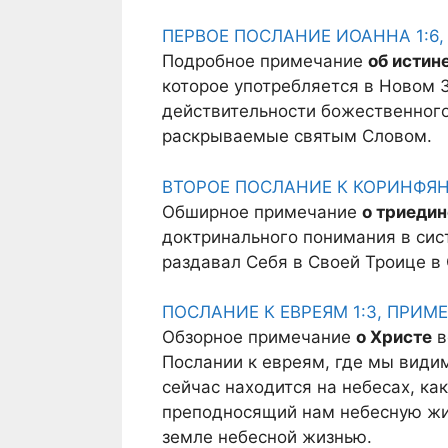
ПЕРВОЕ ПОСЛАНИЕ ИОАННА 1:6
Подробное примечание
об истин
которое употребляется в Новом З
действительности божественног
раскрываемые святым Словом.
ВТОРОЕ ПОСЛАНИЕ К КОРИНФЯНА
Обширное примечание
о триеди
доктринального понимания в сист
раздавал Себя в Своей Троице в
ПОСЛАНИЕ К ЕВРЕЯМ 1:3, ПРИМ
Обзорное примечание
о Христе
в
Послании к евреям, где мы види
сейчас находится на небесах, к
преподносящий нам небесную жиз
земле небесной жизнью.