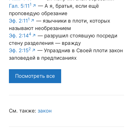
1
Гал. 5:11
— А я, братья, если ещё
проповедую обрезание
1
Эф. 2:11
— язычники в плоти, которых
называют необрезанием
4
Эф. 2:14
— разрушил стоявшую посреди
стену разделения — вражду
2
Эф. 2:15
— Упразднив в Своей плоти закон
заповедей в предписаниях
Посмотреть все
См. также:
закон