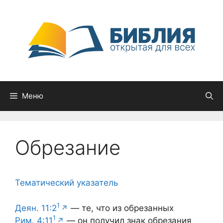
Перейти
к
содержимому
Меню
Обрезание
Тематический указатель
1
Деян. 11:2
— те, что из обрезанных
1
Рим. 4:11
— он получил знак обрезания