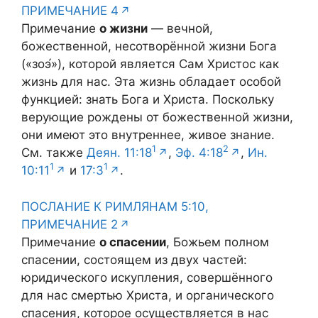
ПРИМЕЧАНИЕ 4
Примечание
о жизни
— вечной,
божественной, несотворённой жизни Бога
(«зоэ́»), которой является Сам Христос как
жизнь для нас. Эта жизнь обладает особой
функцией: знать Бога и Христа. Поскольку
верующие рождены от божественной жизни,
они имеют это внутреннее, живое знание.
1
2
См. также
Деян. 11:18
,
Эф. 4:18
,
Ин.
1
1
10:11
и
17:3
.
ПОСЛАНИЕ К РИМЛЯНАМ 5:10,
ПРИМЕЧАНИЕ 2
Примечание
о спасении
, Божьем полном
спасении, состоящем из двух частей:
юридического искупления, совершённого
для нас смертью Христа, и органического
спасения, которое осуществляется в нас