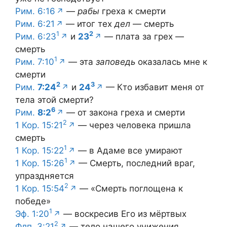
Рим. 6:16
—
рабы
греха к смерти
Рим. 6:21
— итог тех
дел
— смерть
1
2
Рим. 6:23
и
23
— плата за грех —
смерть
1
Рим. 7:10
— эта
заповедь
оказалась мне к
смерти
2
3
Рим.
7:24
и
24
— Кто избавит меня от
тела этой смерти?
6
Рим.
8:2
— от закона греха и смерти
2
1 Кор. 15:21
— через человека пришла
смерть
1
1 Кор. 15:22
— в Адаме все умирают
1
1 Кор. 15:26
— Смерть, последний враг,
упраздняется
2
1 Кор. 15:54
— «Смерть поглощена к
победе»
1
Эф. 1:20
— воскресив Его из мёртвых
2
Флп. 3:21
— тело нашего унижения