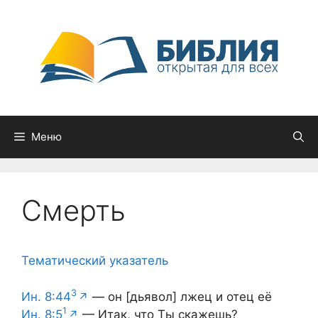
Перейти
к
содержимому
Меню
Смерть
Тематический указатель
3
Ин. 8:44
— он [дьявол] лжец и отец её
1
Ин. 8:5
— Итак, что Ты скажешь?