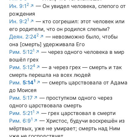
2
Ин. 9:1
— Он увидел человека, слепого от
рождения
1
Ин. 9:2
— кто согрешил: этот человек или
его родители, что он родился слепым?
2
Деян. 2:24
— невозможно было, чтобы
она [смерть] удерживала Его
1
Рим. 5:12
— через одного человека в мир
вошёл грех
4
Рим. 5:12
— а через грех — смерть и так
смерть перешла на всех людей
1
Рим.
5:14
— смерть царствовала от Адама
до Моисея
Рим. 5:17
— проступком одного через
одного царствовала смерть
1
Рим. 5:21
— грех царствовал в смерти
1
Рим. 6:9
— Христос, будучи воскрешён из
мёртвых, уже не умирает; смерть над Ним
уже не господствует