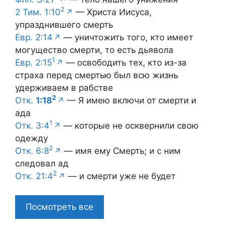
2
2 Тим. 1:10
— Христа Иисуса,
упразднившего смерть
Евр. 2:14
— уничтожить того, кто имеет
могущество смерти, то есть дьявола
1
Евр. 2:15
— освободить тех, кто из-за
страха перед смертью был всю жизнь
удерживаем в рабстве
2
Отк.
1:18
— Я имею включи от смерти и
ада
1
Отк. 3:4
— которые не осквернили свою
одежду
2
Отк. 6:8
— имя ему Смерть; и с ним
следовал ад
2
Отк. 21:4
— и смерти уже не будет
Посмотреть все