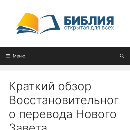
Перейти
к
содержимому
Меню
Краткий обзор
Восстановительног
о перевода Нового
Завета